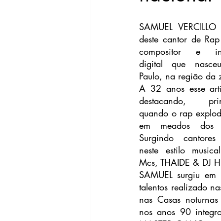
SAMUEL VERCILLO 
deste cantor de Rap 
compositor e infl
digital que nasc
Paulo, na região da 
A 32 anos esse arti
destacando, princ
quando o rap explodi
em meados dos 
Surgindo cantores
neste estilo musical
Mcs, THAIDE & DJ 
SAMUEL surgiu em Fe
talentos realizado nas
nas Casas noturnas (
nos anos 90 integr