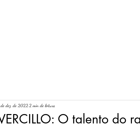
Início
Sobre nós
Blog
Leia a edição rece
 de dez. de 2022
2 min de leitura
ERCILLO: O talento do r