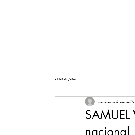
Revista O Mundo do Cinema
Todos os posts
revistamundocinema
10
SAMUEL V
nacional