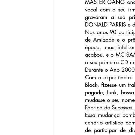
MASTER GANG onde 
vocal com o seu ir
gravaram a sua pr
DONALD PARRIS e di
Nos anos 90 partici
de Amizade e o prê
época, mas infeliz
acabou, e o MC SAMU
o seu primeiro CD no
Durante o Ano 2000
Com a experiência  
Black, fizesse um tr
pagode, funk, boss
mudasse o seu nome 
Fábrica de Sucessos.
Essa mudança bombá
cenário artístico
de participar de di