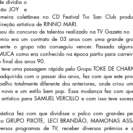
dividia o 
mão JOY  e 
imeira coletânea no CD Festival Tio San Club prod
reção artística de RINNO MARI. 
pou do concurso de talentos realizado na TV Gazeta no 
mio era um contrato de 03 anos com uma grande grav
mente o grupo não conseguiu vencer. Passado alguns
CA como era conhecido na época partiu para carreira
 final dos anos 90.
 teve uma passagem rápida pelo Grupo TOKE DE CHAR
adquirida com o passar dos anos, fez com que este prod
abalho totalmente diferente dos anteriores, onde criou um
a nova e um estilo bem pop. Essa mudança fez com q
artístico para SAMUEL VERCILLO e com isso teve sucess
stica fez com que dividisse o palco com grandes per
 como GRUPO PIXOTE, LECI BRANDÃO, MAMONAS ASSA
versos programas de TV, receber diversos prêmios e s