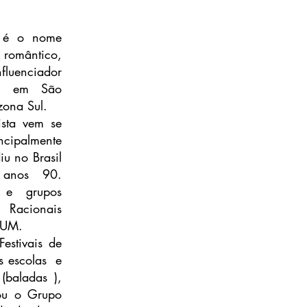
é o nome 
romântico, 
uenciador 
eu em São 
zona Sul. 
sta vem se 
ipalmente 
u no Brasil 
anos 90. 
 e grupos 
 Racionais 
HUM. 
stivais de 
 escolas  e 
baladas ), 
ou o Grupo 