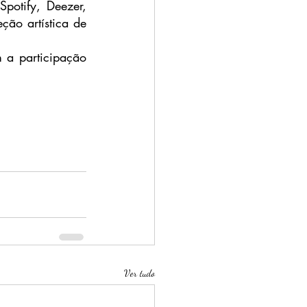
potify, Deezer, 
ão artística de 
a participação 
Ver tudo