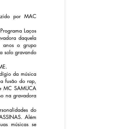
uzido por MAC 
 Programa Laços 
adora daquela 
 anos o grupo 
 solo gravando 
ME. 
ígio da música 
a fusão do rap, 
ue MC SAMUCA  
o na gravadora 
sonalidades do 
SSINAS. Além 
uas músicas se 