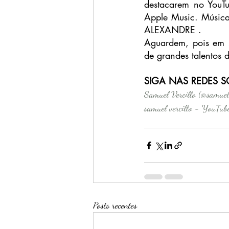
destacarem no YouTu
Apple Music. Músicas
ALEXANDRE .
Aguardem, pois em 2
de grandes talentos d
SIGA NAS REDES S
Samuel Vercillo (@samuelv
samuel vercillo - YouTub
Posts recentes