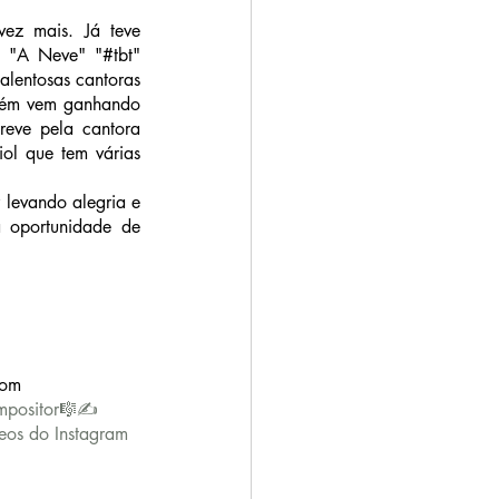
ez mais. Já teve 
 "A Neve" "#tbt" 
alentosas cantoras 
bém vem ganhando 
eve pela cantora 
ol que tem várias 
levando alegria e 
 oportunidade de 
com
mpositor🎼✍️ 
eos do Instagram