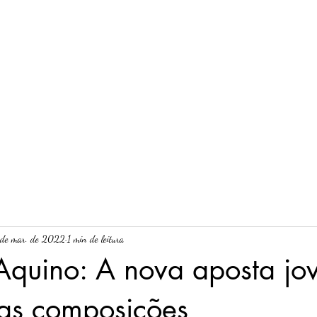
Início
Sobre nós
Blog
Leia a edição rece
 de mar. de 2022
1 min de leitura
Aquino: A nova aposta jo
das composições