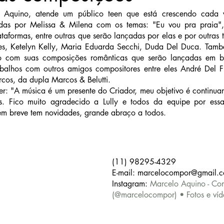
Aquino, atende um público teen que está crescendo cada v
adas por Melissa & Milena com os temas: "Eu vou pra praia",
taformas, entre outras que serão lançadas por elas e por outras t
s, Ketelyn Kelly, Maria Eduarda Secchi, Duda Del Duca. Tam
o com suas composições românticas que serão lançadas em br
abalhos com outros amigos compositores entre eles André Del Fi
os, da dupla Marcos & Belutti.
: "A música é um presente do Criador, meu objetivo é continuar 
. Fico muito agradecido a Lully e todos da equipe por essa
em breve tem novidades, grande abraço a todos.
(11) 98295-4329
E-mail: marcelocompor@gmail.
Instagram: 
Marcelo Aquino - Co
(@marcelocompor) • Fotos e víd