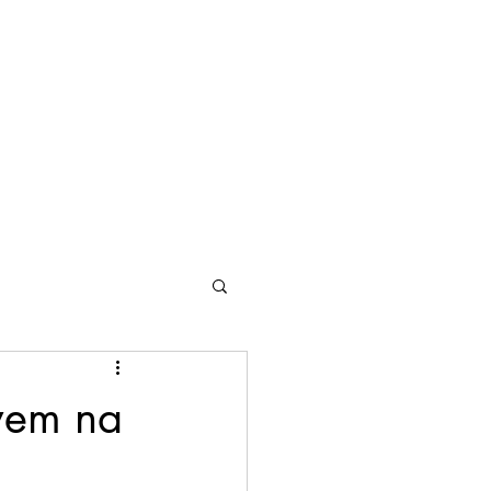
nte
Edições anteriores
Todo mundo está lendo
Mais
vem na