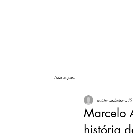
Revista O Mundo do Cinema
Todos os posts
revistamundocinema
15
Marcelo 
história 