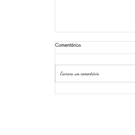
Comentários
Escreva um comentário
CACIQUE & PAJÉ são os
convidados especiais do
Programa da Rainha Country
VIRGINIA a LULLY de BETO
CARRERO