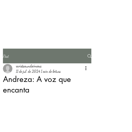
Revista O Mundo do
Cinema
Post
revistamundocinema
11 de jul. de 2024
1 min de leitura
Andreza: A voz que
encanta