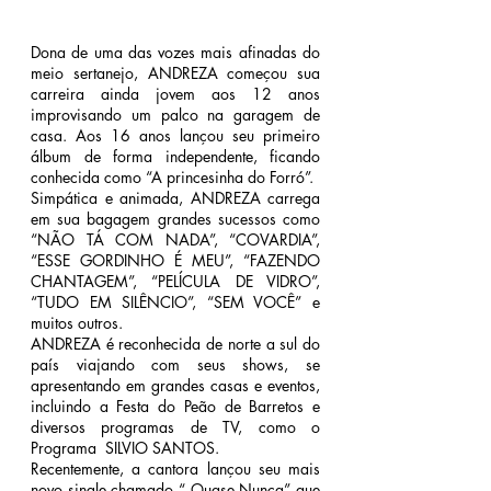
Dona de uma das vozes mais afinadas do 
meio sertanejo, ANDREZA começou sua 
carreira ainda jovem aos 12 anos 
improvisando um palco na garagem de 
casa. Aos 16 anos lançou seu primeiro 
álbum de forma independente, ficando 
conhecida como “A princesinha do Forró”.
Simpática e animada, ANDREZA carrega 
em sua bagagem grandes sucessos como 
“NÃO TÁ COM NADA”, “COVARDIA”, 
“ESSE GORDINHO É MEU”, “FAZENDO 
CHANTAGEM”, “PELÍCULA DE VIDRO”, 
“TUDO EM SILÊNCIO”, “SEM VOCÊ” e 
muitos outros.
ANDREZA é reconhecida de norte a sul do 
país viajando com seus shows, se 
apresentando em grandes casas e eventos, 
incluindo a Festa do Peão de Barretos e 
diversos programas de TV, como o 
Programa  SILVIO SANTOS.
Recentemente, a cantora lançou seu mais 
novo single chamado “ Quase Nunca” que 